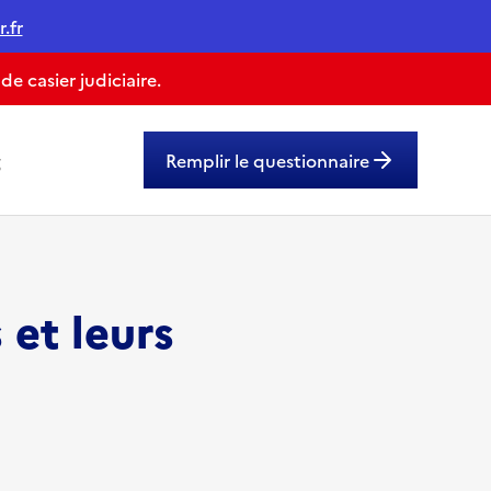
.fr
 casier judiciaire.
g
Remplir le questionnaire
 et leurs