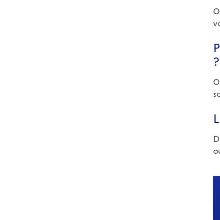
O
v
P
?
O
s
L
D
o