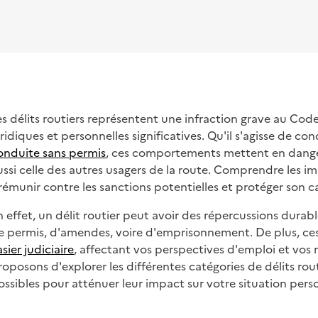
es délits routiers représentent une infraction grave au Co
uridiques et personnelles significatives. Qu'il s'agisse de co
onduite sans permis
, ces comportements mettent en dange
ussi celle des autres usagers de la route. Comprendre les imp
rémunir contre les sanctions potentielles et protéger son cas
n effet, un délit routier peut avoir des répercussions dura
e permis, d'amendes, voire d'emprisonnement. De plus, ce
asier judiciaire
, affectant vos perspectives d'emploi et vos r
roposons d'explorer les différentes catégories de délits rou
ossibles pour atténuer leur impact sur votre situation pers