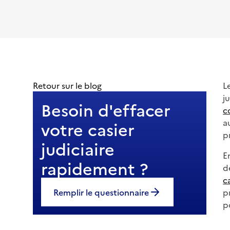
Retour sur le blog
L
j
Besoin d'effacer
c
a
votre casier
p
judiciaire
E
rapidement ?
d
c
Remplir le questionnaire
p
p