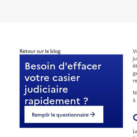
Retour sur le blog
V
j
Besoin d'effacer
ê
g
votre casier
r
judiciaire
N
rapidement ?
à
Remplir le questionnaire
L