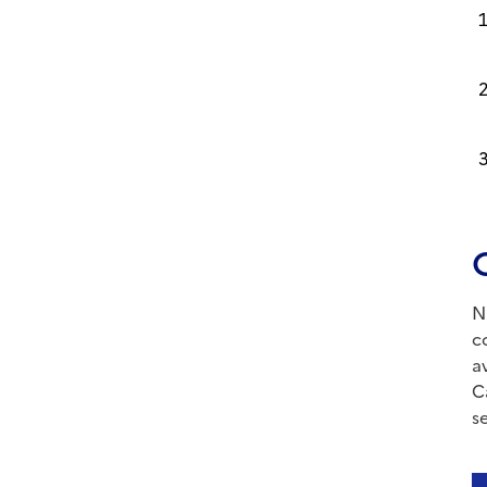
N
c
a
C
s