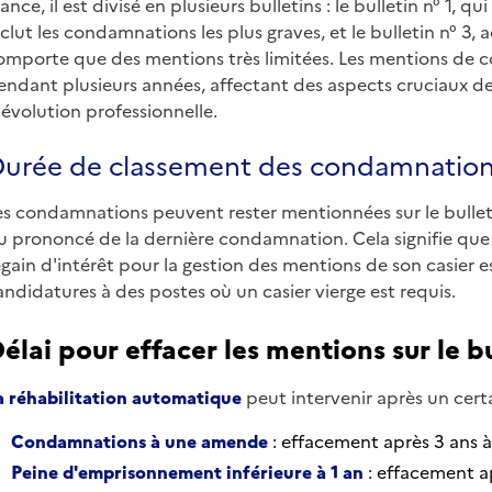
rance, il est divisé en plusieurs bulletins : le bulletin n° 1, q
nclut les condamnations les plus graves, et le bulletin n° 3,
omporte que des mentions très limitées. Les mentions de c
endant plusieurs années, affectant des aspects cruciaux de
'évolution professionnelle.
urée de classement des condamnations s
es condamnations peuvent rester mentionnées sur le bulle
u prononcé de la dernière condamnation. Cela signifie qu
egain d'intérêt pour la gestion des mentions de son casier 
andidatures à des postes où un casier vierge est requis.
élai pour effacer les mentions sur le bul
a réhabilitation automatique
peut intervenir après un certa
Condamnations à une amende
: effacement après 3 ans à
Peine d'emprisonnement inférieure à 1 an
: effacement a