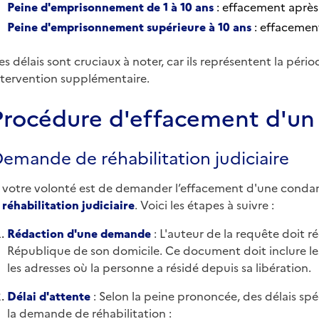
Peine d'emprisonnement de 1 à 10 ans
: effacement après 
Peine d'emprisonnement supérieure à 10 ans
: effacement
es délais sont cruciaux à noter, car ils représentent la pér
ntervention supplémentaire.
Procédure d'effacement d'un c
emande de réhabilitation judiciaire
i votre volonté est de demander l’effacement d'une condamn
a
réhabilitation judiciaire
. Voici les étapes à suivre :
Rédaction d'une demande
: L'auteur de la requête doit r
République de son domicile. Ce document doit inclure les
les adresses où la personne a résidé depuis sa libération.
Délai d'attente
: Selon la peine prononcée, des délais sp
la demande de réhabilitation :