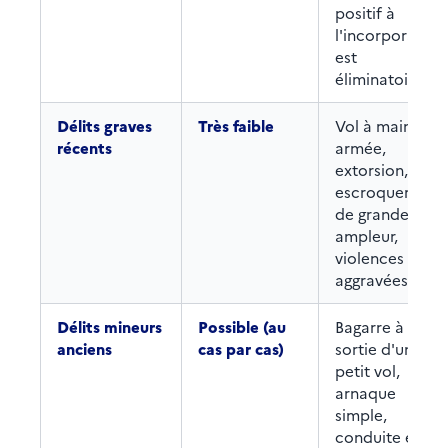
positif à
l'incorporation
est
éliminatoire.
Délits graves
Très faible
Vol à main
récents
armée,
extorsion,
escroqueries
de grande
ampleur,
violences
aggravées.
Délits mineurs
Possible (au
Bagarre à la
anciens
cas par cas)
sortie d'un bar,
petit vol,
arnaque
simple,
conduite en