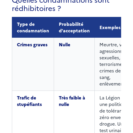
rédhibitoires ?
Type de
Probabilité
Exemples
condamnation
d'acceptation
Crimes graves
Nulle
Meurtre, viol,
agressions
sexuelles,
terrorisme,
crimes de
sang,
enlèvement.
Trafic de
Très faible à
La Légion a
stupéfiants
nulle
une politique
de tolérance
zéro envers la
drogue. Un
test urinaire