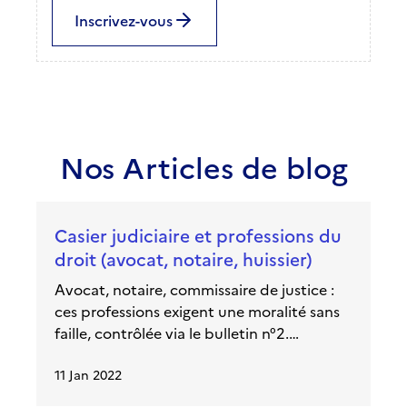
Inscrivez-vous
Nos Articles de blog
Casier judiciaire et professions du
droit (avocat, notaire, huissier)
Avocat, notaire, commissaire de justice :
ces professions exigent une moralité sans
faille, contrôlée via le bulletin n°2.
Certaines condamnations ferment l'accès.
11 Jan 2022
Voici quel bulletin est examiné, quelles
infractions bloquent et comment un