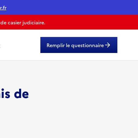
.fr
 casier judiciaire.
g
Remplir le questionnaire
is de