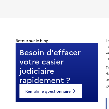
Retour sur le blog
L
l
Besoin d'effacer
c
i
votre casier
judiciaire
D
d
rapidement ?
u
g
Remplir le questionnaire