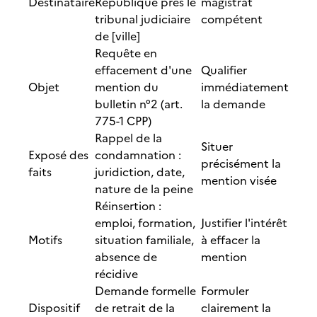
Destinataire
République près le
magistrat
tribunal judiciaire
compétent
de [ville]
Requête en
effacement d'une
Qualifier
Objet
mention du
immédiatement
bulletin n°2 (art.
la demande
775-1 CPP)
Rappel de la
Situer
Exposé des
condamnation :
précisément la
faits
juridiction, date,
mention visée
nature de la peine
Réinsertion :
emploi, formation,
Justifier l'intérêt
Motifs
situation familiale,
à effacer la
absence de
mention
récidive
Demande formelle
Formuler
Dispositif
de retrait de la
clairement la