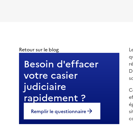
Retour sur le blog
L
q
Besoin d'effacer
r
D
votre casier
s
judiciaire
C
rapidement ?
e
é
Remplir le questionnaire
s
c