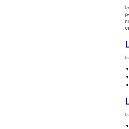
L
p
m
u
L
L