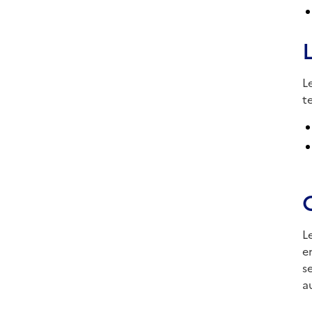
L
te
L
e
s
a