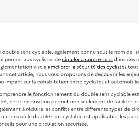
e double sens cyclable, également connu sous le nom de "sen
ui permet aux cyclistes de
circuler à contre-sens
dans des ru
églementation vise à
améliorer la sécurité des cyclistes
tout 
ans cet article, nous vous proposons de découvrir les enjeux
on impact sur la cohabitation entre cyclistes et automobilis
omprendre le fonctionnement du double sens cyclable est es
ffet, cette disposition permet non seulement de faciliter le
galement à réduire les conflits entre différents types de ci
ituations où le double sens cyclable est applicable, les pann
onseils pour une circulation sécurisée.