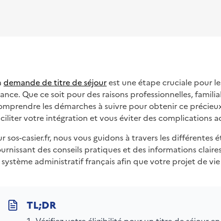
a
demande de
titre de séjour
est une étape cruciale pour le
rance. Que ce soit pour des raisons professionnelles, familial
omprendre les démarches à suivre pour obtenir ce préci
aciliter votre intégration et vous éviter des complications a
ur sos-casier.fr, nous vous guidons à travers les différentes
ournissant des conseils pratiques et des informations claire
e système administratif français afin que votre projet de vi
Vérifiez votre éligibilité pour un titre de séjour e