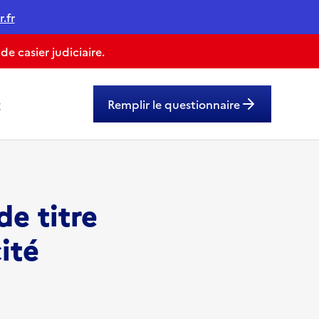
.fr
 casier judiciaire.
g
Remplir le questionnaire
e titre
ité