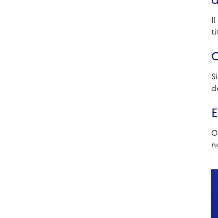
I
ti
Q
S
d
E
O
n