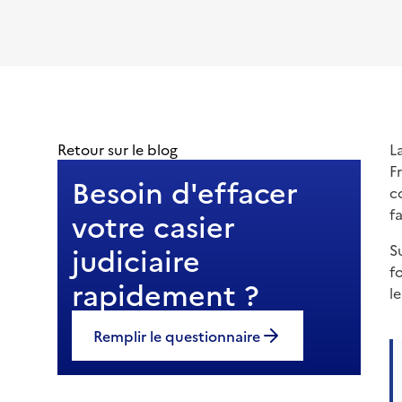
Retour sur le blog
L
F
Besoin d'effacer
c
f
votre casier
judiciaire
S
f
rapidement ?
l
Remplir le questionnaire