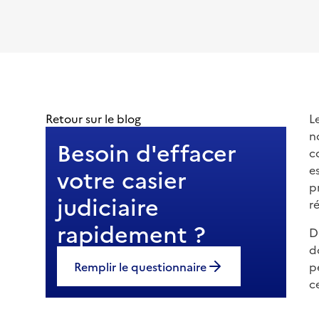
Retour sur le blog
L
n
Besoin d'effacer
c
e
votre casier
p
judiciaire
r
rapidement ?
D
d
Remplir le questionnaire
p
c