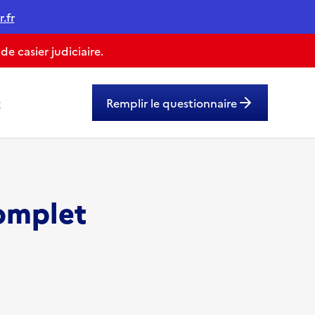
.fr
 casier judiciaire.
g
Remplir le questionnaire
omplet